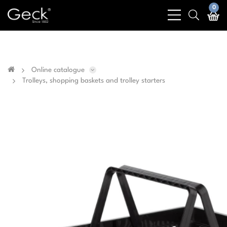
Business & public sector sales only - No sales to
0
bars
search
private customers
light
light
Online catalogue
Trolleys, shopping baskets and trolley starters