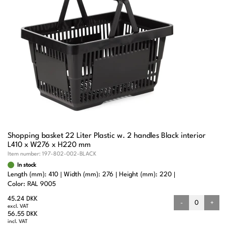
Shopping basket 22 Liter Plastic w. 2 handles Black interior
L410 x W276 x H220 mm
Item number:
197-802-002-BLACK
In stock
Length (mm): 410
Width (mm): 276
Height (mm): 220
Color: RAL 9005
45.24 DKK
-
+
excl. VAT
56.55 DKK
incl. VAT