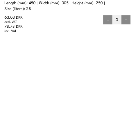
Length (mm): 450
Width (mm): 305
Height (mm): 250
Size (liters): 28
63.03 DKK
-
+
excl. VAT
78.78 DKK
incl. VAT